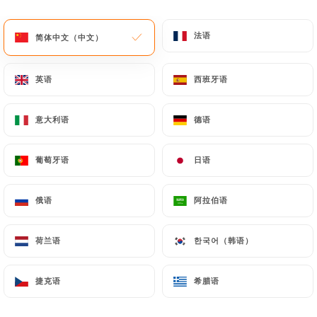
菜单
ZH
法语
法语
简体中文（中文）
简体中文（中文）
英语
英语
西班牙语
西班牙语
意大利语
意大利语
德语
德语
/
主页
联系人
联系人
葡萄牙语
葡萄牙语
日语
日语
俄语
俄语
阿拉伯语
阿拉伯语
荷兰语
荷兰语
한국어（韩语）
한국어（韩语）
捷克语
捷克语
希腊语
希腊语
Arepado