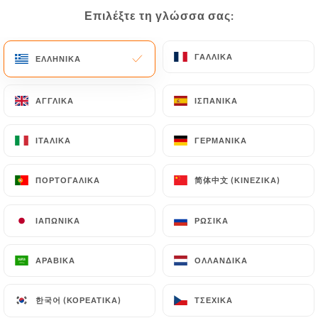
Επιλέξτε τη γλώσσα σας:
Επιλέξτε τη γλώσσα σας:
EL
ΜΕΝΟΎ
ΓΑΛΛΙΚΆ
ΓΑΛΛΙΚΆ
ΕΛΛΗΝΙΚΆ
ΕΛΛΗΝΙΚΆ
ΑΓΓΛΙΚΆ
ΑΓΓΛΙΚΆ
ΙΣΠΑΝΙΚΆ
ΙΣΠΑΝΙΚΆ
/
ΑΡΧΙΚΉ
ΕΠΑΦΉ
ΙΤΑΛΙΚΆ
ΙΤΑΛΙΚΆ
ΓΕΡΜΑΝΙΚΆ
ΓΕΡΜΑΝΙΚΆ
Επαφή
简体中文 (ΚΙΝΈΖΙΚΑ)
简体中文 (ΚΙΝΈΖΙΚΑ)
ΠΟΡΤΟΓΑΛΙΚΆ
ΠΟΡΤΟΓΑΛΙΚΆ
ΙΑΠΩΝΙΚΆ
ΙΑΠΩΝΙΚΆ
ΡΩΣΙΚΆ
ΡΩΣΙΚΆ
ΑΡΑΒΙΚΆ
ΑΡΑΒΙΚΆ
ΟΛΛΑΝΔΙΚΆ
ΟΛΛΑΝΔΙΚΆ
Arepado
한국어 (ΚΟΡΕΆΤΙΚΑ)
한국어 (ΚΟΡΕΆΤΙΚΑ)
ΤΣΈΧΙΚΑ
ΤΣΈΧΙΚΑ