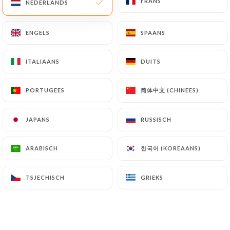
FRANS
FRANS
NEDERLANDS
NEDERLANDS
ENGELS
ENGELS
SPAANS
SPAANS
ITALIAANS
ITALIAANS
DUITS
DUITS
简体中文 (CHINEES)
简体中文 (CHINEES)
PORTUGEES
PORTUGEES
47 REVIEW
JAPANS
JAPANS
RUSSISCH
RUSSISCH
RESTAURANT LATINO
한국어 (KOREAANS)
한국어 (KOREAANS)
ARABISCH
ARABISCH
246 Cours Lafayette
69003 Lyon France
TSJECHISCH
TSJECHISCH
GRIEKS
GRIEKS
Wie zijn wij?