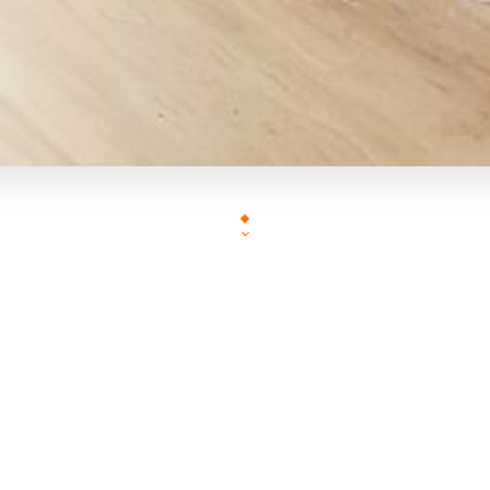
Arepado
est un restaurant type "Arepera", unique 
Lyon.
Les
arepas
sont une spécialité du Vénézuela fait 