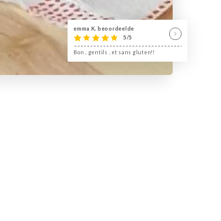
emma K. beoordeelde
5/5
Bon , gentils , et sans gluten!!
en son genre dans la ville de
à base de farine de maïs 100%