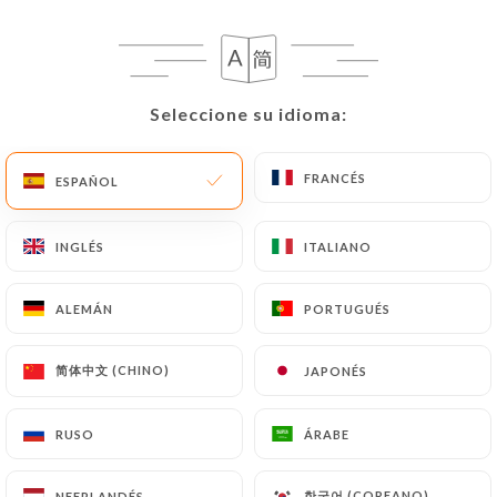
Seleccione su idioma:
Seleccione su idioma:
LES AREPAS
Asado Negro
FRANCÉS
FRANCÉS
ESPAÑOL
ESPAÑOL
Roastbeef, gouda, plátano macho
10.00€
INGLÉS
INGLÉS
ITALIANO
ITALIANO
Llanera
ALEMÁN
ALEMÁN
PORTUGUÉS
PORTUGUÉS
Carne estofada, tomate, aguacate, queso
9.00€
简体中文 (CHINO)
简体中文 (CHINO)
JAPONÉS
JAPONÉS
Pabellón
RUSO
RUSO
ÁRABE
ÁRABE
Carne, frijoles, plátano, queso
9.00€
한국어 (COREANO)
한국어 (COREANO)
NEERLANDÉS
NEERLANDÉS