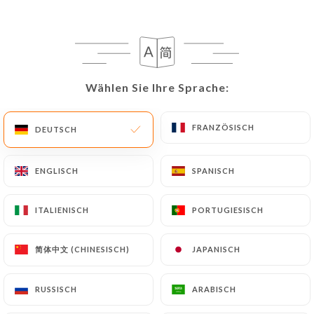
DE
MENÜ
Wählen Sie Ihre Sprache:
Wählen Sie Ihre Sprache:
/
START
BEWERTUNGEN
FRANZÖSISCH
FRANZÖSISCH
DEUTSCH
DEUTSCH
Bewertungen
ENGLISCH
ENGLISCH
SPANISCH
SPANISCH
ITALIENISCH
ITALIENISCH
PORTUGIESISCH
PORTUGIESISCH
47 Bewertungen auf Uniiti
简体中文 (CHINESISCH)
简体中文 (CHINESISCH)
JAPANISCH
JAPANISCH
4.7 / 5
RUSSISCH
RUSSISCH
ARABISCH
ARABISCH
100% echte, überprüfte Bewertungen.