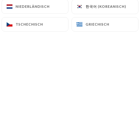
한국어 (KOREANISCH)
한국어 (KOREANISCH)
NIEDERLÄNDISCH
NIEDERLÄNDISCH
emma K. bewertete
TSCHECHISCH
TSCHECHISCH
GRIECHISCH
GRIECHISCH
E
5/5
Bon , gentils , et sans gluten!!
17/05/2026
•
10:01
Reinaldo C. bewertete
R
5/5
Cuisine venezuelienne authentique et
savoureuse.
08/05/2026
•
08:06
Jocelyne C. bewertete
J
5/5
Street food à emporter mais petit coin