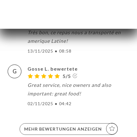
Noelie R. bewertete
N
5/5
Très bon, ce repas nous a transporté en
amerique Latine!
13/11/2025
•
08:58
Gosse L. bewertete
G
5/5
Great service, nice owners and also
important: great food!
02/11/2025
•
04:42
MEHR BEWERTUNGEN ANZEIGEN